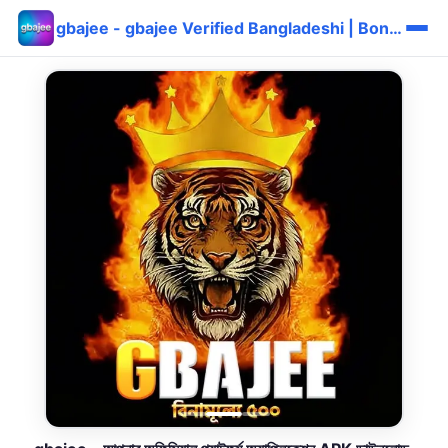
gbajee - gbajee Verified Bangladeshi | Bonus দ্রুত ⚡