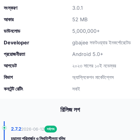
সংস্করণ
3.0.1
আকার
52 MB
ডাউনলোড
5,000,000+
Developer
gbajee সফটওয়্যার ইনকর্পোরেটেড
প্রয়োজনীয়তা
Android 5.0+
আপডেট
২০২৩ সালের ১০ই নভেম্বর
বিভাগ
অ্যাপ্লিকেশন মার্কেটপ্লেস
কনটেন্ট রেটিং
সবাই
রিলিজ লগ
2.7.2
2026-06-12
সর্বশেষ
চূড়ান্ত পরিমার্জন ও স্থিতিশীলতা বৃদ্ধি