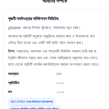
আমাদের সম্পর্কে
সৃজনী সফটওয়্যার সলিউশনস লিমিটেড
gbajee: জ্ঞানের দিগন্ত উন্মোচন, সম্ভাবনার নতুন দ্বার।
বাংলাদেশের প্রতিটি মানুষকে প্রযুক্তির মাধ্যমে জ্ঞান ও উদ্ভাবনের পথে
এগিয়ে নিয়ে যাওয়া এবং একটি স্মার্ট জাতি গঠনে অবদান রাখা।
মিশন:
সহজলভ্য, মানসম্মত এবং উদ্ভাবনী ডিজিটাল সমাধান তৈরি করা যা
দৈনন্দিন জীবনকে সমৃদ্ধ করে এবং শেখার প্রক্রিয়াকে আনন্দময় করে তোলে,
যাতে দেশের প্রতিটি নাগরিক জ্ঞানভিত্তিক সমাজে অংশগ্রহণ করতে পারে।
অবস্থান
ঢাকা
প্রতিষ্ঠিত
২০১৯
দল
১২০+
ISO 27001 (তথ্য নিরাপত্তা ব্যবস্থাপনা)
বাংলাদেশ কম্পিউটার কাউন্সিল (বিসিসি) কর্তৃক স্বীকৃত