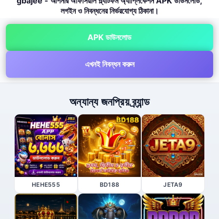
gbajee - আপনার অফিসিয়াল প্ল্যাটফর্ম অ্যাপ্লিকেশন APK ডাউনলোড,
লগইন ও নিবন্ধনের নির্ভরযোগ্য ঠিকানা।
APK ডাউনলোড
এখনই নিবন্ধন করুন
অন্যান্য জনপ্রিয় ব্র্যান্ড
HEHE555
BD188
JETA9