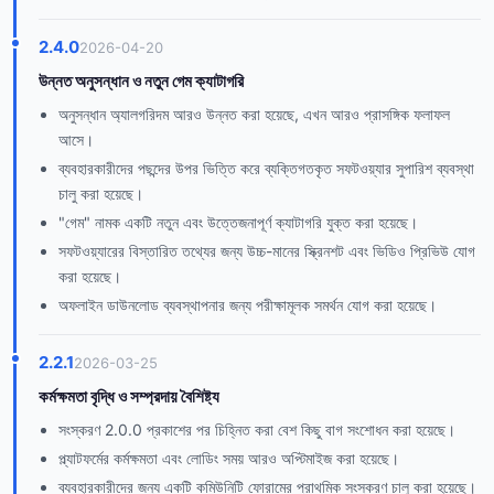
2.4.0
2026-04-20
উন্নত অনুসন্ধান ও নতুন গেম ক্যাটাগরি
অনুসন্ধান অ্যালগরিদম আরও উন্নত করা হয়েছে, এখন আরও প্রাসঙ্গিক ফলাফল
আসে।
ব্যবহারকারীদের পছন্দের উপর ভিত্তি করে ব্যক্তিগতকৃত সফটওয়্যার সুপারিশ ব্যবস্থা
চালু করা হয়েছে।
"গেম" নামক একটি নতুন এবং উত্তেজনাপূর্ণ ক্যাটাগরি যুক্ত করা হয়েছে।
সফটওয়্যারের বিস্তারিত তথ্যের জন্য উচ্চ-মানের স্ক্রিনশট এবং ভিডিও প্রিভিউ যোগ
করা হয়েছে।
অফলাইন ডাউনলোড ব্যবস্থাপনার জন্য পরীক্ষামূলক সমর্থন যোগ করা হয়েছে।
2.2.1
2026-03-25
কর্মক্ষমতা বৃদ্ধি ও সম্প্রদায় বৈশিষ্ট্য
সংস্করণ 2.0.0 প্রকাশের পর চিহ্নিত করা বেশ কিছু বাগ সংশোধন করা হয়েছে।
প্ল্যাটফর্মের কর্মক্ষমতা এবং লোডিং সময় আরও অপ্টিমাইজ করা হয়েছে।
ব্যবহারকারীদের জন্য একটি কমিউনিটি ফোরামের প্রাথমিক সংস্করণ চালু করা হয়েছে।