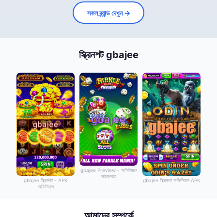
সকল ব্র্যান্ড দেখুন →
স্ক্রিনশট gbajee
gbajee Preview - অফিসিয়াল
ডাউনলোড
gbajee স্ক্রিনশট - APK
gbajee স্ক্রিনশট অফিসিয়াল APK
অফিসিয়াল
আমাদের সম্পর্কে