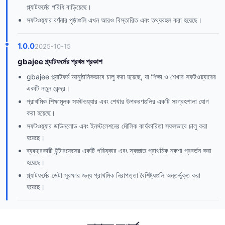
প্ল্যাটফর্মের পরিধি বাড়িয়েছে।
সফটওয়্যার বর্ণনার পৃষ্ঠাগুলি এখন আরও বিস্তারিত এবং তথ্যবহুল করা হয়েছে।
1.0.0
2025-10-15
gbajee প্ল্যাটফর্মের প্রথম প্রকাশ
gbajee প্ল্যাটফর্ম আনুষ্ঠানিকভাবে চালু করা হয়েছে, যা শিক্ষা ও শেখার সফটওয়্যারের
একটি নতুন কেন্দ্র।
প্রাথমিক শিক্ষামূলক সফটওয়্যার এবং শেখার উপকরণগুলির একটি সংগ্রহশালা যোগ
করা হয়েছে।
সফটওয়্যার ডাউনলোড এবং ইনস্টলেশনের মৌলিক কার্যকারিতা সফলভাবে চালু করা
হয়েছে।
ব্যবহারকারী ইন্টারফেসের একটি পরিষ্কার এবং স্বজ্ঞাত প্রাথমিক নকশা প্রবর্তন করা
হয়েছে।
প্ল্যাটফর্মের ডেটা সুরক্ষার জন্য প্রাথমিক নিরাপত্তা বৈশিষ্ট্যগুলি অন্তর্ভুক্ত করা
হয়েছে।