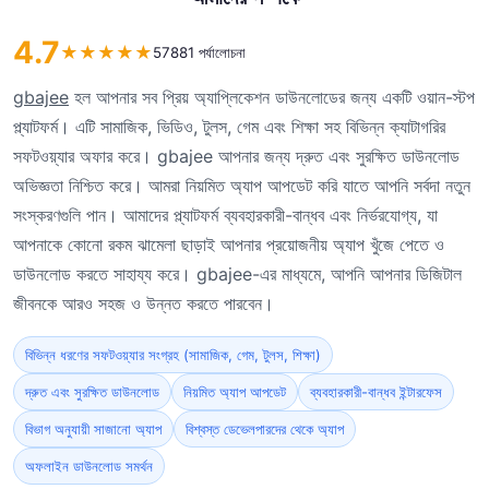
4.7
★
★
★
★
★
57881 পর্যালোচনা
gbajee
হল আপনার সব প্রিয় অ্যাপ্লিকেশন ডাউনলোডের জন্য একটি ওয়ান-স্টপ
প্ল্যাটফর্ম। এটি সামাজিক, ভিডিও, টুলস, গেম এবং শিক্ষা সহ বিভিন্ন ক্যাটাগরির
সফটওয়্যার অফার করে। gbajee আপনার জন্য দ্রুত এবং সুরক্ষিত ডাউনলোড
অভিজ্ঞতা নিশ্চিত করে। আমরা নিয়মিত অ্যাপ আপডেট করি যাতে আপনি সর্বদা নতুন
সংস্করণগুলি পান। আমাদের প্ল্যাটফর্ম ব্যবহারকারী-বান্ধব এবং নির্ভরযোগ্য, যা
আপনাকে কোনো রকম ঝামেলা ছাড়াই আপনার প্রয়োজনীয় অ্যাপ খুঁজে পেতে ও
ডাউনলোড করতে সাহায্য করে। gbajee-এর মাধ্যমে, আপনি আপনার ডিজিটাল
জীবনকে আরও সহজ ও উন্নত করতে পারবেন।
বিভিন্ন ধরণের সফটওয়্যার সংগ্রহ (সামাজিক, গেম, টুলস, শিক্ষা)
দ্রুত এবং সুরক্ষিত ডাউনলোড
নিয়মিত অ্যাপ আপডেট
ব্যবহারকারী-বান্ধব ইন্টারফেস
বিভাগ অনুযায়ী সাজানো অ্যাপ
বিশ্বস্ত ডেভেলপারদের থেকে অ্যাপ
অফলাইন ডাউনলোড সমর্থন