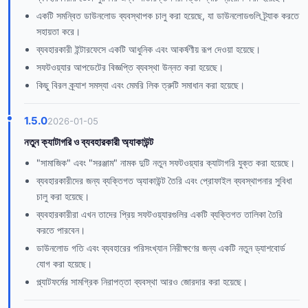
একটি সমন্বিত ডাউনলোড ব্যবস্থাপক চালু করা হয়েছে, যা ডাউনলোডগুলি ট্র্যাক করতে
সহায়তা করে।
ব্যবহারকারী ইন্টারফেসে একটি আধুনিক এবং আকর্ষণীয় রূপ দেওয়া হয়েছে।
সফটওয়্যার আপডেটের বিজ্ঞপ্তি ব্যবস্থা উন্নত করা হয়েছে।
কিছু বিরল ক্র্যাশ সমস্যা এবং মেমরি লিক ত্রুটি সমাধান করা হয়েছে।
1.5.0
2026-01-05
নতুন ক্যাটাগরি ও ব্যবহারকারী অ্যাকাউন্ট
"সামাজিক" এবং "সরঞ্জাম" নামক দুটি নতুন সফটওয়্যার ক্যাটাগরি যুক্ত করা হয়েছে।
ব্যবহারকারীদের জন্য ব্যক্তিগত অ্যাকাউন্ট তৈরি এবং প্রোফাইল ব্যবস্থাপনার সুবিধা
চালু করা হয়েছে।
ব্যবহারকারীরা এখন তাদের প্রিয় সফটওয়্যারগুলির একটি ব্যক্তিগত তালিকা তৈরি
করতে পারবেন।
ডাউনলোড গতি এবং ব্যবহারের পরিসংখ্যান নিরীক্ষণের জন্য একটি নতুন ড্যাশবোর্ড
যোগ করা হয়েছে।
প্ল্যাটফর্মের সামগ্রিক নিরাপত্তা ব্যবস্থা আরও জোরদার করা হয়েছে।