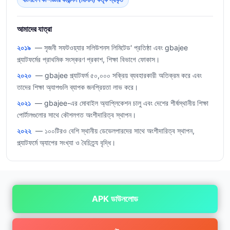
আমাদের যাত্রা
২০১৯
— সৃজনী সফটওয়্যার সলিউশনস লিমিটেড' প্রতিষ্ঠা এবং gbajee
প্ল্যাটফর্মের প্রাথমিক সংস্করণ প্রকাশ, শিক্ষা বিভাগে ফোকাস।
২০২০
— gbajee প্ল্যাটফর্ম ৫০,০০০ সক্রিয় ব্যবহারকারী অতিক্রম করে এবং
তাদের শিক্ষা অ্যাপগুলি ব্যাপক জনপ্রিয়তা লাভ করে।
২০২১
— gbajee-এর মোবাইল অ্যাপ্লিকেশন চালু এবং দেশের শীর্ষস্থানীয় শিক্ষা
পোর্টালগুলোর সাথে কৌশলগত অংশীদারিত্ব স্থাপন।
২০২২
— ১০০টিরও বেশি স্থানীয় ডেভেলপারদের সাথে অংশীদারিত্ব স্থাপন,
প্ল্যাটফর্মে অ্যাপের সংখ্যা ও বৈচিত্র্য বৃদ্ধি।
APK ডাউনলোড