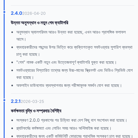
2.4.0
2026-04-20
উন্নত অনুসন্ধান ও নতুন গেম ক্যাটাগরি
অনুসন্ধান অ্যালগরিদম আরও উন্নত করা হয়েছে, এখন আরও প্রাসঙ্গিক ফলাফল
আসে।
ব্যবহারকারীদের পছন্দের উপর ভিত্তি করে ব্যক্তিগতকৃত সফটওয়্যার সুপারিশ ব্যবস্থা
চালু করা হয়েছে।
"গেম" নামক একটি নতুন এবং উত্তেজনাপূর্ণ ক্যাটাগরি যুক্ত করা হয়েছে।
সফটওয়্যারের বিস্তারিত তথ্যের জন্য উচ্চ-মানের স্ক্রিনশট এবং ভিডিও প্রিভিউ যোগ
করা হয়েছে।
অফলাইন ডাউনলোড ব্যবস্থাপনার জন্য পরীক্ষামূলক সমর্থন যোগ করা হয়েছে।
2.2.1
2026-03-25
কর্মক্ষমতা বৃদ্ধি ও সম্প্রদায় বৈশিষ্ট্য
সংস্করণ 2.0.0 প্রকাশের পর চিহ্নিত করা বেশ কিছু বাগ সংশোধন করা হয়েছে।
প্ল্যাটফর্মের কর্মক্ষমতা এবং লোডিং সময় আরও অপ্টিমাইজ করা হয়েছে।
ব্যবহারকারীদের জন্য একটি কমিউনিটি ফোরামের প্রাথমিক সংস্করণ চালু করা হয়েছে।