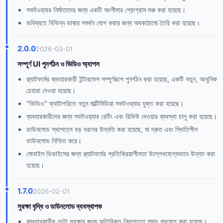
সফটওয়্যার নির্মাতাদের জন্য একটি অংশীদার প্রোগ্রাম শুরু করা হয়েছে।
ভবিষ্যতে বিভিন্ন ভাষার সমর্থন যোগ করার জন্য অবকাঠামো তৈরি করা হয়েছে।
2.0.0
2026-03-01
সম্পূর্ণ UI পুনর্গঠন ও ভিডিও অ্যাপস
প্ল্যাটফর্মের ব্যবহারকারী ইন্টারফেস সম্পূর্ণরূপে পুনর্গঠন করা হয়েছে, একটি নতুন, আধুনিক
চেহারা দেওয়া হয়েছে।
"ভিডিও" ক্যাটাগরিতে নতুন মাল্টিমিডিয়া সফটওয়্যার যুক্ত করা হয়েছে।
ব্যবহারকারীদের জন্য সফটওয়্যার রেটিং এবং রিভিউ দেওয়ার ব্যবস্থা চালু করা হয়েছে।
ডাউনলোড স্থাপত্যে বড় ধরনের উন্নতি করা হয়েছে, যা দ্রুত এবং স্থিতিশীল
ডাউনলোড নিশ্চিত করে।
মোবাইল ডিভাইসের জন্য প্ল্যাটফর্মের প্রতিক্রিয়াশীলতা উল্লেখযোগ্যভাবে উন্নত করা
হয়েছে।
1.7.0
2026-02-01
সুরক্ষা বৃদ্ধি ও ডাউনলোড ব্যবস্থাপক
ব্যবহারকারীর ডেটা সুরক্ষার জন্য অতিরিক্ত নিরাপত্তা প্যাচ প্রয়োগ করা হয়েছে।