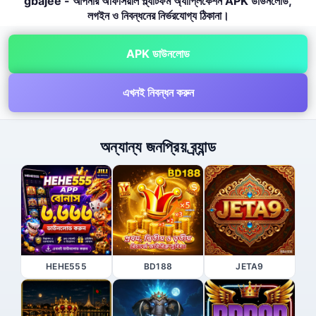
gbajee - আপনার অফিসিয়াল প্ল্যাটফর্ম অ্যাপ্লিকেশন APK ডাউনলোড,
লগইন ও নিবন্ধনের নির্ভরযোগ্য ঠিকানা।
APK ডাউনলোড
এখনই নিবন্ধন করুন
অন্যান্য জনপ্রিয় ব্র্যান্ড
HEHE555
BD188
JETA9