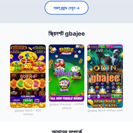
সকল ব্র্যান্ড দেখুন →
স্ক্রিনশট gbajee
gbajee Preview - অফিসিয়াল
ডাউনলোড
gbajee স্ক্রিনশট - APK
gbajee স্ক্রিনশট অফিসিয়াল APK
অফিসিয়াল
আমাদের সম্পর্কে