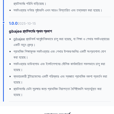
প্ল্যাটফর্মের পরিধি বাড়িয়েছে।
সফটওয়্যার বর্ণনার পৃষ্ঠাগুলি এখন আরও বিস্তারিত এবং তথ্যবহুল করা হয়েছে।
1.0.0
2025-10-15
gbajee প্ল্যাটফর্মের প্রথম প্রকাশ
gbajee প্ল্যাটফর্ম আনুষ্ঠানিকভাবে চালু করা হয়েছে, যা শিক্ষা ও শেখার সফটওয়্যারের
একটি নতুন কেন্দ্র।
প্রাথমিক শিক্ষামূলক সফটওয়্যার এবং শেখার উপকরণগুলির একটি সংগ্রহশালা যোগ
করা হয়েছে।
সফটওয়্যার ডাউনলোড এবং ইনস্টলেশনের মৌলিক কার্যকারিতা সফলভাবে চালু করা
হয়েছে।
ব্যবহারকারী ইন্টারফেসের একটি পরিষ্কার এবং স্বজ্ঞাত প্রাথমিক নকশা প্রবর্তন করা
হয়েছে।
প্ল্যাটফর্মের ডেটা সুরক্ষার জন্য প্রাথমিক নিরাপত্তা বৈশিষ্ট্যগুলি অন্তর্ভুক্ত করা
হয়েছে।