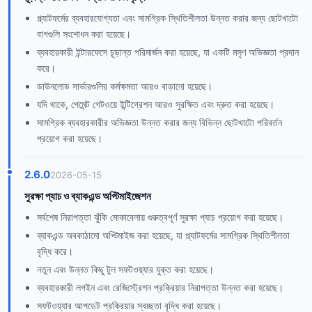
প্ল্যাটফর্মের ব্যবহারযোগ্যতা এবং সামগ্রিক স্থিতিশীলতা উন্নত করার জন্য ছোটখাটো
বাগগুলি সংশোধন করা হয়েছে।
ব্যবহারকারী ইন্টারফেসে চূড়ান্ত পরিমার্জন করা হয়েছে, যা একটি মসৃণ অভিজ্ঞতা প্রদান
করে।
ডাউনলোড সার্ভারগুলির কর্মক্ষমতা আরও বাড়ানো হয়েছে।
যদি থাকে, পেমেন্ট গেটওয়ে ইন্টিগ্রেশন আরও সুরক্ষিত এবং দ্রুত করা হয়েছে।
সামগ্রিক ব্যবহারকারীর অভিজ্ঞতা উন্নত করার জন্য বিভিন্ন ছোটখাটো পরিবর্তন
প্রয়োগ করা হয়েছে।
2.6.0
2026-05-15
সুরক্ষা প্যাচ ও ব্যাকএন্ড অপ্টিমাইজেশন
সর্বশেষ নিরাপত্তা ঝুঁকি মোকাবেলায় গুরুত্বপূর্ণ সুরক্ষা প্যাচ প্রয়োগ করা হয়েছে।
ব্যাকএন্ড অবকাঠামো অপ্টিমাইজ করা হয়েছে, যা প্ল্যাটফর্মের সামগ্রিক স্থিতিশীলতা
বৃদ্ধি করে।
নতুন এবং উন্নত কিছু টুল সফটওয়্যার যুক্ত করা হয়েছে।
ব্যবহারকারী লগইন এবং রেজিস্ট্রেশন প্রক্রিয়ার নিরাপত্তা উন্নত করা হয়েছে।
সফটওয়্যার আপডেট প্রক্রিয়ার স্বচ্ছতা বৃদ্ধি করা হয়েছে।