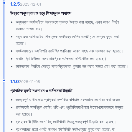
1.2.5
2025-12-01
উন্নত অনুসন্ধান ও নতুন শিক্ষামূলক অ্যাপস
অনুসন্ধান কার্যকারিতা উল্লেখযোগ্যভাবে উন্নত করা হয়েছে, এখন আরও নির্ভুল
ফলাফল পাওয়া যায়।
নতুন এবং আপডেটেড শিক্ষামূলক সফটওয়্যারগুলির একটি বৃহৎ সংগ্রহ যুক্ত করা
হয়েছে।
সফটওয়্যারের ক্যাটাগরি ব্রাউজিং প্রক্রিয়া আরও সহজ এবং স্বজ্ঞাত করা হয়েছে।
সার্ভার স্থিতিশীলতা এবং সামগ্রিক কর্মক্ষমতা অপ্টিমাইজ করা হয়েছে।
ডাউনলোড বিরতির ক্ষেত্রে স্বয়ংক্রিয়ভাবে পুনরায় শুরু করার ক্ষমতা যোগ করা হয়েছে।
1.1.0
2025-11-05
প্রাথমিক ত্রুটি সংশোধন ও কর্মক্ষমতা উন্নতি
গুরুত্বপূর্ণ ডাউনলোড প্রক্রিয়া সম্পর্কিত বাগগুলি সফলভাবে সংশোধন করা হয়েছে।
প্ল্যাটফর্মের সামগ্রিক লোডিং গতি এবং প্রতিক্রিয়াশীলতা উল্লেখযোগ্যভাবে উন্নত
করা হয়েছে।
ব্যবহারকারী ইন্টারফেসে কিছু ছোটখাটো কিন্তু গুরুত্বপূর্ণ উন্নতি করা হয়েছে।
প্রথমবারের মতো একটি সাধারণ ইউটিলিটি সফটওয়্যার যুক্ত করা হয়েছে, যা