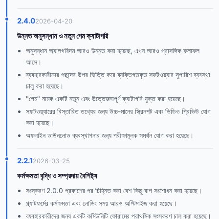
2.4.0
2026-04-20
উন্নত অনুসন্ধান ও নতুন গেম ক্যাটাগরি
অনুসন্ধান অ্যালগরিদম আরও উন্নত করা হয়েছে, এখন আরও প্রাসঙ্গিক ফলাফল
আসে।
ব্যবহারকারীদের পছন্দের উপর ভিত্তি করে ব্যক্তিগতকৃত সফটওয়্যার সুপারিশ ব্যবস্থা
চালু করা হয়েছে।
"গেম" নামক একটি নতুন এবং উত্তেজনাপূর্ণ ক্যাটাগরি যুক্ত করা হয়েছে।
সফটওয়্যারের বিস্তারিত তথ্যের জন্য উচ্চ-মানের স্ক্রিনশট এবং ভিডিও প্রিভিউ যোগ
করা হয়েছে।
অফলাইন ডাউনলোড ব্যবস্থাপনার জন্য পরীক্ষামূলক সমর্থন যোগ করা হয়েছে।
2.2.1
2026-03-25
কর্মক্ষমতা বৃদ্ধি ও সম্প্রদায় বৈশিষ্ট্য
সংস্করণ 2.0.0 প্রকাশের পর চিহ্নিত করা বেশ কিছু বাগ সংশোধন করা হয়েছে।
প্ল্যাটফর্মের কর্মক্ষমতা এবং লোডিং সময় আরও অপ্টিমাইজ করা হয়েছে।
ব্যবহারকারীদের জন্য একটি কমিউনিটি ফোরামের প্রাথমিক সংস্করণ চালু করা হয়েছে।