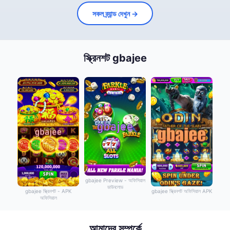
সকল ব্র্যান্ড দেখুন →
স্ক্রিনশট gbajee
gbajee Preview - অফিসিয়াল
ডাউনলোড
gbajee স্ক্রিনশট - APK
gbajee স্ক্রিনশট অফিসিয়াল APK
অফিসিয়াল
আমাদের সম্পর্কে