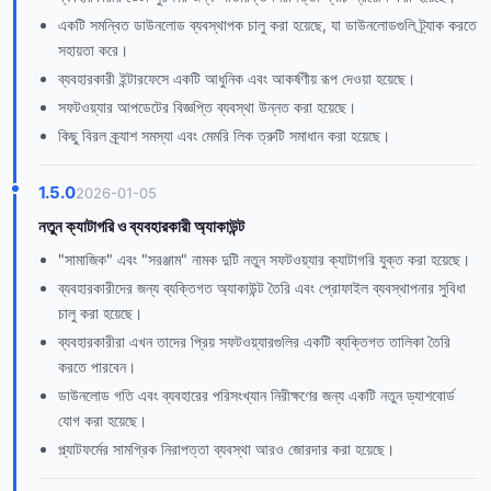
একটি সমন্বিত ডাউনলোড ব্যবস্থাপক চালু করা হয়েছে, যা ডাউনলোডগুলি ট্র্যাক করতে
সহায়তা করে।
ব্যবহারকারী ইন্টারফেসে একটি আধুনিক এবং আকর্ষণীয় রূপ দেওয়া হয়েছে।
সফটওয়্যার আপডেটের বিজ্ঞপ্তি ব্যবস্থা উন্নত করা হয়েছে।
কিছু বিরল ক্র্যাশ সমস্যা এবং মেমরি লিক ত্রুটি সমাধান করা হয়েছে।
1.5.0
2026-01-05
নতুন ক্যাটাগরি ও ব্যবহারকারী অ্যাকাউন্ট
"সামাজিক" এবং "সরঞ্জাম" নামক দুটি নতুন সফটওয়্যার ক্যাটাগরি যুক্ত করা হয়েছে।
ব্যবহারকারীদের জন্য ব্যক্তিগত অ্যাকাউন্ট তৈরি এবং প্রোফাইল ব্যবস্থাপনার সুবিধা
চালু করা হয়েছে।
ব্যবহারকারীরা এখন তাদের প্রিয় সফটওয়্যারগুলির একটি ব্যক্তিগত তালিকা তৈরি
করতে পারবেন।
ডাউনলোড গতি এবং ব্যবহারের পরিসংখ্যান নিরীক্ষণের জন্য একটি নতুন ড্যাশবোর্ড
যোগ করা হয়েছে।
প্ল্যাটফর্মের সামগ্রিক নিরাপত্তা ব্যবস্থা আরও জোরদার করা হয়েছে।