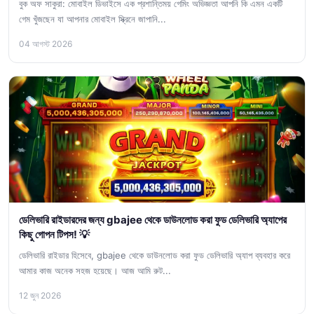
বুক অফ সাকুরা: মোবাইল ডিভাইসে এক প্রশান্তিময় গেমিং অভিজ্ঞতা আপনি কি এমন একটি
গেম খুঁজছেন যা আপনার মোবাইল স্ক্রিনে জাপানি...
04 আগস্ট 2026
ডেলিভারি রাইডারদের জন্য gbajee থেকে ডাউনলোড করা ফুড ডেলিভারি অ্যাপের
কিছু গোপন টিপস! 💡
ডেলিভারি রাইডার হিসেবে, gbajee থেকে ডাউনলোড করা ফুড ডেলিভারি অ্যাপ ব্যবহার করে
আমার কাজ অনেক সহজ হয়েছে। আজ আমি রুট...
12 জুন 2026