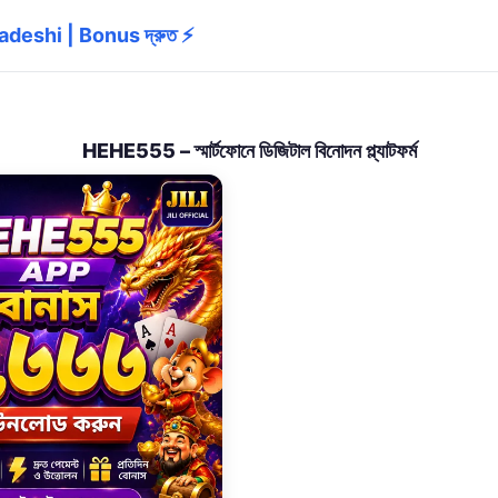
deshi | Bonus দ্রুত ⚡
HEHE555 – স্মার্টফোনে ডিজিটাল বিনোদন প্ল্যাটফর্ম